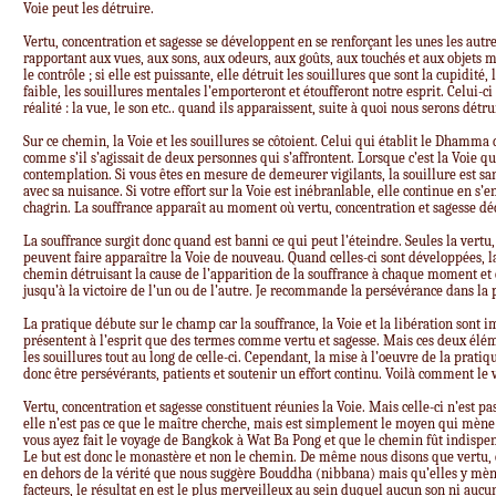
Voie peut les détruire.
Vertu, concentration et sagesse se développent en se renforçant les unes les aut
rapportant aux vues, aux sons, aux odeurs, aux goûts, aux touchés et aux objets m
le contrôle ; si elle est puissante, elle détruit les souillures que sont la cupidité, 
faible, les souillures mentales l’emporteront et étoufferont notre esprit. Celui-
réalité : la vue, le son etc.. quand ils apparaissent, suite à quoi nous serons détru
Sur ce chemin, la Voie et les souillures se côtoient. Celui qui établit le Dhamma
comme s’il s’agissait de deux personnes qui s’affrontent. Lorsque c’est la Voie qui
contemplation. Si vous êtes en mesure de demeurer vigilants, la souillure est sa
avec sa nuisance. Si votre effort sur la Voie est inébranlable, elle continue en s’e
chagrin. La souffrance apparaît au moment où vertu, concentration et sagesse dé
La souffrance surgit donc quand est banni ce qui peut l’éteindre. Seules la vertu,
peuvent faire apparaître la Voie de nouveau. Quand celles-ci sont développées, 
chemin détruisant la cause de l’apparition de la souffrance à chaque moment et e
jusqu’à la victoire de l’un ou de l’autre. Je recommande la persévérance dans la 
La pratique débute sur le champ car la souffrance, la Voie et la libération sont
présentent à l’esprit que des termes comme vertu et sagesse. Mais ces deux éléme
les souillures tout au long de celle-ci. Cependant, la mise à l’oeuvre de la prati
donc être persévérants, patients et soutenir un effort continu. Voilà comment le 
Vertu, concentration et sagesse constituent réunies la Voie. Mais celle-ci n’est p
elle n’est pas ce que le maître cherche, mais est simplement le moyen qui mèn
vous ayez fait le voyage de Bangkok à Wat Ba Pong et que le chemin fût indispe
Le but est donc le monastère et non le chemin. De même nous disons que vertu, c
en dehors de la vérité que nous suggère Bouddha (nibbana) mais qu’elles y mèn
facteurs, le résultat en est le plus merveilleux au sein duquel aucun son ni aucu