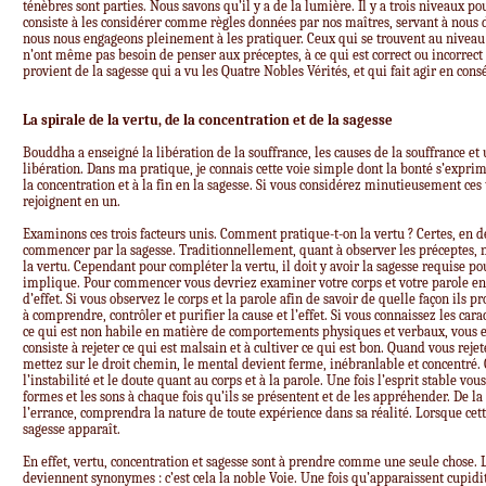
ténèbres sont parties. Nous savons qu’il y a de la lumière. Il y a trois niveaux p
consiste à les considérer comme règles données par nos maîtres, servant à nous 
nous nous engageons pleinement à les pratiquer. Ceux qui se trouvent au niveau
n’ont même pas besoin de penser aux préceptes, à ce qui est correct ou incorrect
provient de la sagesse qui a vu les Quatre Nobles Vérités, et qui fait agir en con
La spirale de la vertu, de la concentration et de la sagesse
Bouddha a enseigné la libération de la souffrance, les causes de la souffrance et 
libération. Dans ma pratique, je connais cette voie simple dont la bonté s’exprim
la concentration et à la fin en la sagesse. Si vous considérez minutieusement ces t
rejoignent en un.
Examinons ces trois facteurs unis. Comment pratique-t-on la vertu ? Certes, en d
commencer par la sagesse. Traditionnellement, quant à observer les préceptes, no
la vertu. Cependant pour compléter la vertu, il doit y avoir la sagesse requise p
implique. Pour commencer vous devriez examiner votre corps et votre parole en i
d’effet. Si vous observez le corps et la parole afin de savoir de quelle façon il
à comprendre, contrôler et purifier la cause et l’effet. Si vous connaissez les cara
ce qui est non habile en matière de comportements physiques et verbaux, vous e
consiste à rejeter ce qui est malsain et à cultiver ce qui est bon. Quand vous reje
mettez sur le droit chemin, le mental devient ferme, inébranlable et concentré. 
l’instabilité et le doute quant au corps et à la parole. Une fois l’esprit stable vo
formes et les sons à chaque fois qu’ils se présentent et de les appréhender. De la 
l’errance, comprendra la nature de toute expérience dans sa réalité. Lorsque cett
sagesse apparaît.
En effet, vertu, concentration et sagesse sont à prendre comme une seule chose. 
deviennent synonymes : c’est cela la noble Voie. Une fois qu’apparaissent cupidité