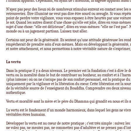
l’illusion apparaît. Cependant, en ayant de l’attention, la sagesse apparaît auss
N’ayez pas peur des lieux où de nombreux stimulus entrent en contact avec les s
retrouveriez. Être illuminé ne veut pas dire être sourd ou aveugle. Si vous répé
point de perdre votre vigilance, vous vous exposez à être heurtés par une voiture. 
le sot. Quand les autres disent d’une chose qu’elle est jolie, dites en vous-mêmes: 
sujet d’une chose: “elle est délicieuse”, dites en vous-mêmes: “elle ne l’est pas”.
monde ou à un jugement partisan. Laissez tout aller.
Certains ont peur de la générosité. Ils sentent qu’une attitude généreuse les ren
empêcherait de prendre soin d’eux-mêmes. Mais en développant la générosité, 
et notre attachement, et nous permettons à notre véritable nature de s’exprimer, 
La vertu
Dans la pratique il y a deux niveaux. Le premier est la fondation c’est à dire le
vertu ou la moralité dans le but de contribuer au bonheur, au confort et à l’harm
(plus intense) où on ne s’occupe pas de son confort personnel, est la pratiqu
uniquement par la vigilance et la libération du coeur. Cette libération est la sou
de la véritable source de l’enseignent du Bouddha. Comprendre ces deux niveaux
authentique.
Vertu et moralité sont la mère et le père du Dhamma qui grandit en nous et ils n
La vertu est le fondement d’un monde harmonieux, dans lequel les gens ne vivr
véritables êtres humains.
Développer la vertu est au coeur de notre pratique ; c’est très simple : suivez le
ne volez pas, ne mentez pas, ne commettez pas d’adultère et ne prenez pas d’int