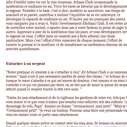
Afin d’établir notre vie sur la voie moyenne, Achaan Chah recommande la
modération et confiance en soi. Vivre les excès ne favorise pas le développement
la sagesse. Procéder à la base, c’est-à-dire, modérer sa nourriture, son temps de
sommeil et sa parole, contribue à réaliser l’équilibre de sa vie intérieure, et
développe la capacité de confiance en soi. N’imitez pas les pratiques des autres,
vous comparez pas à ceux-ci. Voilà l’avertissement d’Achaan Chah. Il est certes a
de surveiller votre mental, n’ajoutez donc pas à votre fardeau la peine de juger l
autres. Apprenez à user de la méditation tous les jours, et vous développerez cer
la sagesse en vous. L’effort juste ne consiste pas à faire advenir une chose
particulière. Mais c’est l’effort d’être conscient de chaque moment; l’effort de
vaincre la paresse et la souillure, et de transformer en méditation chacune de no
activités quotidiennes.
S’attacher à un serpent
“Notre pratique ici consiste à ne s’attacher à rien” dit Achaan Chah à un nouveau
termes: “mais n’est-il pas nécessaire parfois de saisir des choses ,” et Achaan de
lorsque le coeur s’attache à ce qui est source de douleur, c’est comme si on étai
s’attache é ce qui est plaisant par désir, on ne fait que de saisir la queue du ser
atteint quand le serpent tourne la tête vers nous. “
“Faites du non-attachement et de la vigilance les gardiens de votre vie, tels que l
vous aimez et ce que vous n’aimez pas viendra vous solliciter tels des enfants: “
davantage de cela, Papa”. Souriez en disant: “certainement, mon petit”. “Mais je 
“Certainement petit”. “Je veux un bonbon. Pouvons nous faire une promenade en 
vous les laissez venir et partir sans attachement.
Quand quelque choses arrive en contact avec les cinq sens, de bonnes ou mauvaise