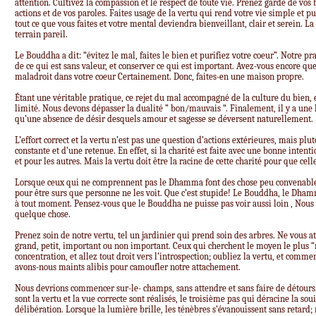
attention. Cultivez la compassion et le respect de toute vie. Prenez garde de vos 
actions et de vos paroles. Faites usage de la vertu qui rend votre vie simple et 
tout ce que vous faites et votre mental deviendra bienveillant, clair et serein. L
terrain pareil.
Le Bouddha a dit: “évitez le mal, faites le bien et purifiez votre coeur”. Notre pr
de ce qui est sans valeur, et conserver ce qui est important. Avez-vous encore q
maladroit dans votre coeur Certainement. Donc, faites-en une maison propre.
Étant une véritable pratique, ce rejet du mal accompagné de la culture du bien
limité. Nous devons dépasser la dualité ” bon/mauvais “. Finalement, il y a une l
qu’une absence de désir desquels amour et sagesse se déversent naturellement.
L’effort correct et la vertu n’est pas une question d’actions extérieures, mais plu
constante et d’une retenue. En effet, si la charité est faite avec une bonne inten
et pour les autres. Mais la vertu doit être la racine de cette charité pour que celle
Lorsque ceux qui ne comprennent pas le Dhamma font des chose peu convenables,
pour être surs que personne ne les voit. Que c’est stupide! Le Bouddha, le Dh
à tout moment. Pensez-vous que le Bouddha ne puisse pas voir aussi loin , Nou
quelque chose.
Prenez soin de notre vertu, tel un jardinier qui prend soin des arbres. Ne vous 
grand, petit, important ou non important. Ceux qui cherchent le moyen le plus “r
concentration, et allez tout droit vers l’introspection; oubliez la vertu, et comme
avons-nous maints alibis pour camoufler notre attachement.
Nous devrions commencer sur-le- champs, sans attendre et sans faire de détours
sont la vertu et la vue correcte sont réalisés, le troisième pas qui déracine la sou
délibération. Lorsque la lumière brille, les ténèbres s’évanouissent sans retar