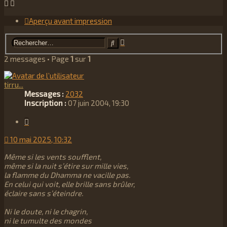
Aperçu avant impression
Recherche
Rechercher
avancée
2 messages • Page
1
sur
1
tirru...
Messages :
2032
Inscription :
07 juin 2004, 19:30
Citation
10 mai 2025, 10:32
Même si les vents soufflent,
même si la nuit s’étire sur mille vies,
la flamme du Dhamma ne vacille pas.
En celui qui voit, elle brille sans brûler,
éclaire sans s’éteindre.
Ni le doute, ni le chagrin,
ni le tumulte des mondes