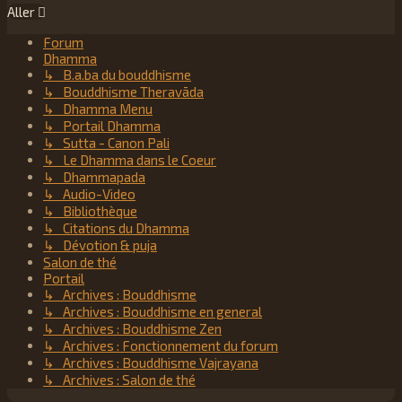
Aller
Forum
Dhamma
↳ B.a.ba du bouddhisme
↳ Bouddhisme Theravāda
↳ Dhamma Menu
↳ Portail Dhamma
↳ Sutta - Canon Pali
↳ Le Dhamma dans le Coeur
↳ Dhammapada
↳ Audio-Video
↳ Bibliothèque
↳ Citations du Dhamma
↳ Dévotion & puja
Salon de thé
Portail
↳ Archives : Bouddhisme
↳ Archives : Bouddhisme en general
↳ Archives : Bouddhisme Zen
↳ Archives : Fonctionnement du forum
↳ Archives : Bouddhisme Vajrayana
↳ Archives : Salon de thé