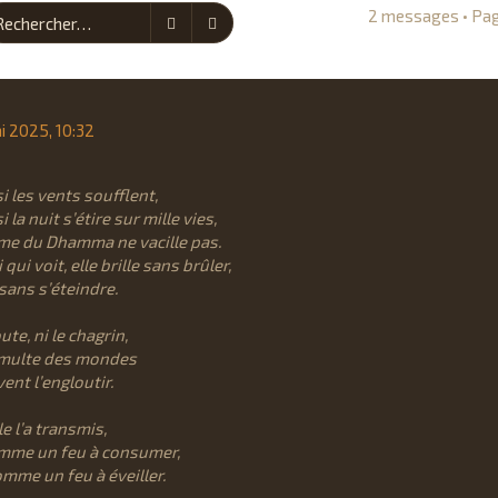
2 messages • Pa
Rechercher
Recherche avancée
i 2025, 10:32
 les vents soufflent,
 la nuit s’étire sur mille vies,
mme du Dhamma ne vacille pas.
 qui voit, elle brille sans brûler,
 sans s’éteindre.
ute, ni le chagrin,
tumulte des mondes
ent l’engloutir.
e l’a transmis,
mme un feu à consumer,
mme un feu à éveiller.