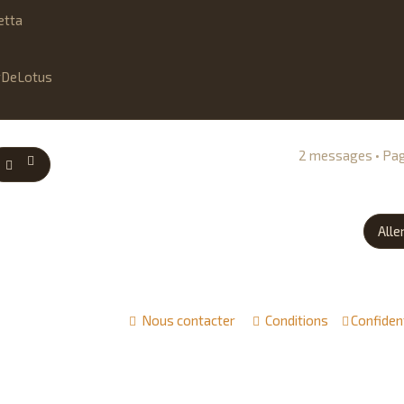
etta
2 messages • Pa
Alle
Nous contacter
Conditions
Confident