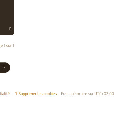
H
a
u
t
ge
1
sur
1
r
ialité
Supprimer les cookies
Fuseau horaire sur
UTC+02:00