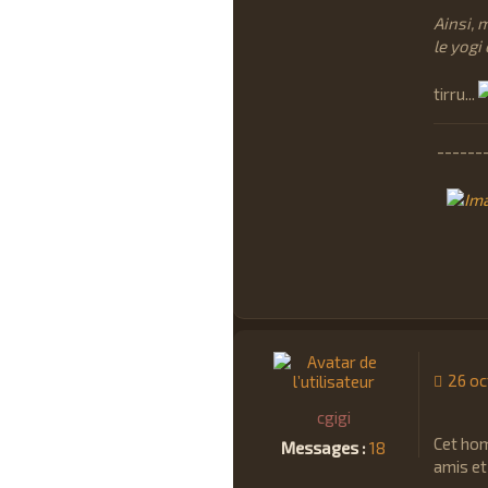
Ainsi, 
le yogi
tirru...
------
26 oc
cgigi
Cet hom
Messages :
18
amis et 