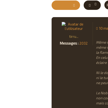
Répondre
10 ma
tirru...
Même si
Messages :
2032
même si
la fla
En celui
éclaire
Ni le do
ni le 
ne peuv
Le Nobl
non co
mais co