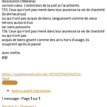
dissolution (Nibbāna)
va mon cœur. L'extinction de la soif, je l'ai atteinte.
155. Ceux qui n'ont pas mené dans leur jeunesse la vie de chasteté
(brahmacariya)
ou qui n'ont pas acquis de biens, languissent comme de vieux
hérons au bord d'un
lac sans poissons.
156. Ceux qui n'ont pas mené dans leur jeunesse la vie de chasteté
ou qui n'ont pas
acquis de biens gisent comme des arcs hors d'usage, ils
soupirent après le passé
avec metta
gigi
https://ca.pinterest.com/pin/16114511160540113/
Haut
Répondre
Aperçu avant impression
1 message • Page
1
sur
1
Revenir à « Dhamma »