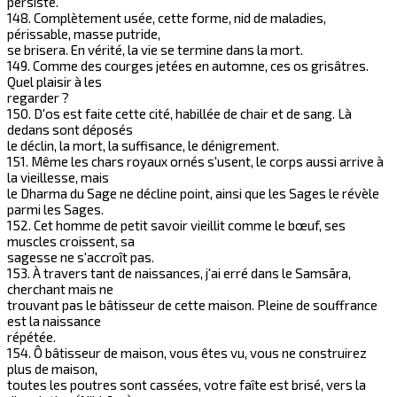
persiste.
148. Complètement usée, cette forme, nid de maladies,
périssable, masse putride,
se brisera. En vérité, la vie se termine dans la mort.
149. Comme des courges jetées en automne, ces os grisâtres.
Quel plaisir à les
regarder ?
150. D'os est faite cette cité, habillée de chair et de sang. Là
dedans sont déposés
le déclin, la mort, la suffisance, le dénigrement.
151. Même les chars royaux ornés s'usent, le corps aussi arrive à
la vieillesse, mais
le Dharma du Sage ne décline point, ainsi que les Sages le révèle
parmi les Sages.
152. Cet homme de petit savoir vieillit comme le bœuf, ses
muscles croissent, sa
sagesse ne s'accroît pas.
153. À travers tant de naissances, j'ai erré dans le Samsāra,
cherchant mais ne
trouvant pas le bâtisseur de cette maison. Pleine de souffrance
est la naissance
répétée.
154. Ô bâtisseur de maison, vous êtes vu, vous ne construirez
plus de maison,
toutes les poutres sont cassées, votre faîte est brisé, vers la