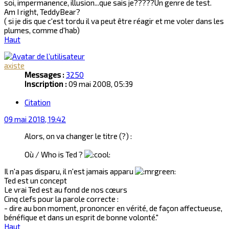
soi, impermanence, illusion...que sais je?????Un genre de test.
Am I right, TeddyBear?
( si je dis que c'est tordu il va peut être réagir et me voler dans les
plumes, comme d'hab)
Haut
axiste
Messages :
3250
Inscription :
09 mai 2008, 05:39
Citation
09 mai 2018, 19:42
Alors, on va changer le titre (?) :
Où / Who is Ted ?
Il n'a pas disparu, il n'est jamais apparu
Ted est un concept
Le vrai Ted est au fond de nos cœurs
Cinq clefs pour la parole correcte :
- dire au bon moment, prononcer en vérité, de façon affectueuse,
bénéfique et dans un esprit de bonne volonté."
Haut