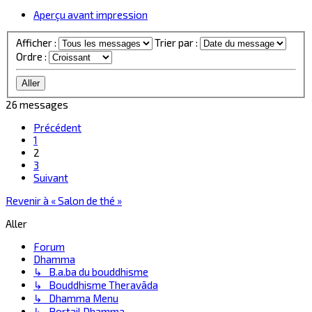
Aperçu avant impression
Afficher :
Trier par :
Ordre :
26 messages
Précédent
1
2
3
Suivant
Revenir à « Salon de thé »
Aller
Forum
Dhamma
↳ B.a.ba du bouddhisme
↳ Bouddhisme Theravāda
↳ Dhamma Menu
↳ Portail Dhamma