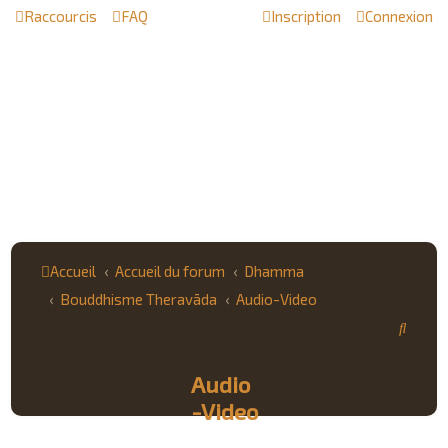
Raccourcis
FAQ
Inscription
Connexion
Accueil
Accueil du forum
Dhamma
Bouddhisme Theravāda
Audio-Video
R
e
Audio
c
-Video
h
e