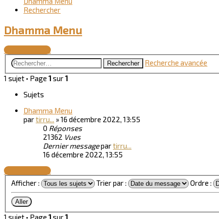
Dhamma Menu
Rechercher
Dhamma Menu
Nouveau sujet
Recherche avancée
Rechercher
1 sujet • Page
1
sur
1
Sujets
Dhamma Menu
par
tirru...
»
16 décembre 2022, 13:55
0
Réponses
21362
Vues
Dernier message
par
tirru...
16 décembre 2022, 13:55
Nouveau sujet
Afficher :
Trier par :
Ordre :
1 sujet • Page
1
sur
1