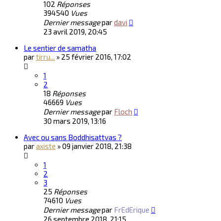
102
Réponses
394540
Vues
Dernier message
par
davi
23 avril 2019, 20:45
Le sentier de samatha
par
tirru...
»
25 février 2016, 17:02
1
2
18
Réponses
46669
Vues
Dernier message
par
Floch
30 mars 2019, 13:16
Avec ou sans Boddhisattvas ?
par
axiste
»
09 janvier 2018, 21:38
1
2
3
25
Réponses
74610
Vues
Dernier message
par
FrEdErique
26 septembre 2018, 21:15