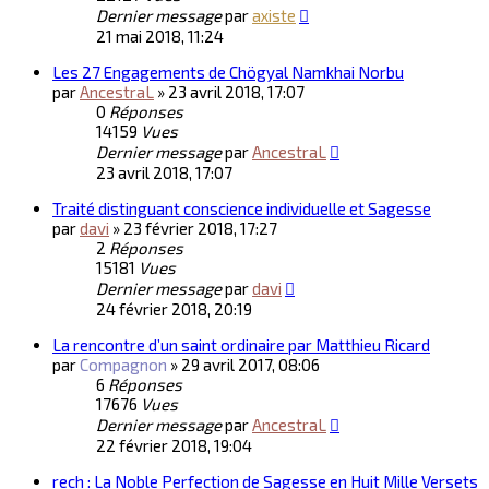
Dernier message
par
axiste
21 mai 2018, 11:24
Les 27 Engagements de Chögyal Namkhai Norbu
par
AncestraL
»
23 avril 2018, 17:07
0
Réponses
14159
Vues
Dernier message
par
AncestraL
23 avril 2018, 17:07
Traité distinguant conscience individuelle et Sagesse
par
davi
»
23 février 2018, 17:27
2
Réponses
15181
Vues
Dernier message
par
davi
24 février 2018, 20:19
La rencontre d’un saint ordinaire par Matthieu Ricard
par
Compagnon
»
29 avril 2017, 08:06
6
Réponses
17676
Vues
Dernier message
par
AncestraL
22 février 2018, 19:04
rech : La Noble Perfection de Sagesse en Huit Mille Versets