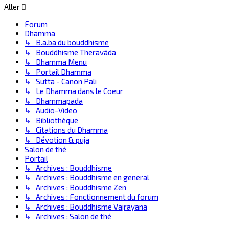
Aller
Forum
Dhamma
↳ B.a.ba du bouddhisme
↳ Bouddhisme Theravāda
↳ Dhamma Menu
↳ Portail Dhamma
↳ Sutta - Canon Pali
↳ Le Dhamma dans le Coeur
↳ Dhammapada
↳ Audio-Video
↳ Bibliothèque
↳ Citations du Dhamma
↳ Dévotion & puja
Salon de thé
Portail
↳ Archives : Bouddhisme
↳ Archives : Bouddhisme en general
↳ Archives : Bouddhisme Zen
↳ Archives : Fonctionnement du forum
↳ Archives : Bouddhisme Vajrayana
↳ Archives : Salon de thé