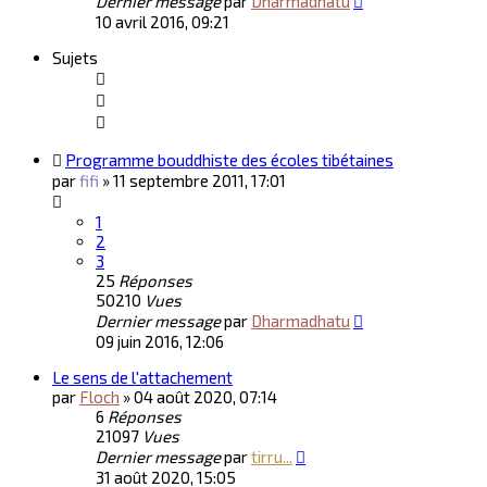
Dernier message
par
Dharmadhatu
10 avril 2016, 09:21
Sujets
Programme bouddhiste des écoles tibétaines
par
fifi
»
11 septembre 2011, 17:01
1
2
3
25
Réponses
50210
Vues
Dernier message
par
Dharmadhatu
09 juin 2016, 12:06
Le sens de l'attachement
par
Floch
»
04 août 2020, 07:14
6
Réponses
21097
Vues
Dernier message
par
tirru...
31 août 2020, 15:05