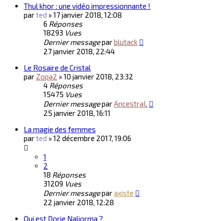
Thul khor : une vidéo impressionnante !
par
ted
»
17 janvier 2018, 12:08
6
Réponses
18293
Vues
Dernier message
par
blutack
27 janvier 2018, 22:44
Le Rosaire de Cristal
par
Zopa2
»
10 janvier 2018, 23:32
4
Réponses
15475
Vues
Dernier message
par
AncestraL
25 janvier 2018, 16:11
La magie des femmes
par
ted
»
12 décembre 2017, 19:06
1
2
18
Réponses
31209
Vues
Dernier message
par
axiste
22 janvier 2018, 12:28
Qui est Dorje Naljorma ?