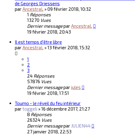
de Georges Driessens
par
AncestraL
»
09 février 2018, 10:32
1
Réponses
13270
Vues
Dernier message
par
AncestraL
19 février 2018, 20:43
Il est temps d'être libre
par
AncestraL
»
13 février 2018, 15:32
1
2
3
24
Réponses
57876
Vues
Dernier message
par
jules
19 février 2018, 17:51
Toumo - le réveil du feu intérieur
par
toggeli
»
16 décembre 2017, 21:27
8
Réponses
26324
Vues
Dernier message
par
JULIEN44
27 janvier 2018, 22:53