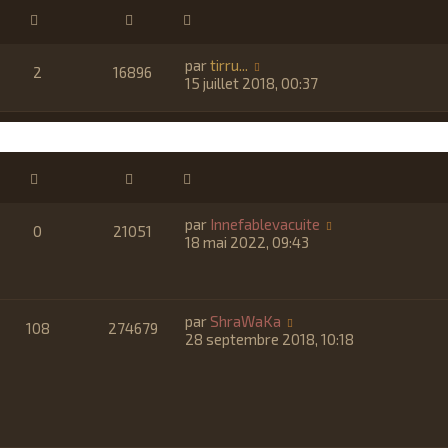
par
tirru...
2
16896
15 juillet 2018, 00:37
par
Innefablevacuite
0
21051
18 mai 2022, 09:43
par
ShraWaKa
108
274679
28 septembre 2018, 10:18