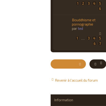
1
2
3
4
5
6
Bouddhisme et
pornographie
par
ted
1
3
4
5
…
6
7
Nouveau sujet
Revenir à l’accueil du forum
Information