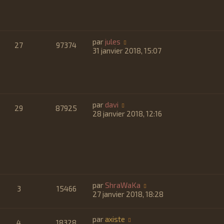
par
jules
27
97374
31 janvier 2018, 15:07
par
davi
29
87925
28 janvier 2018, 12:16
par
ShraWaKa
3
15466
27 janvier 2018, 18:28
par
axiste
4
18328