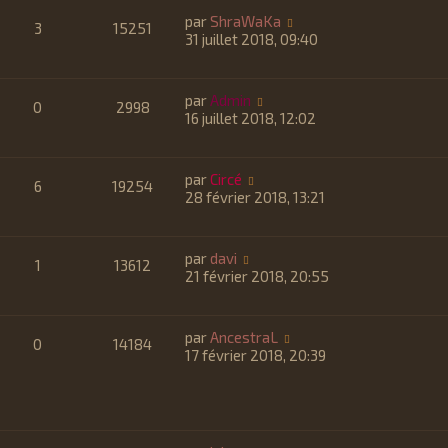
par
ShraWaKa
3
15251
31 juillet 2018, 09:40
par
Admin
0
2998
16 juillet 2018, 12:02
par
Circé
6
19254
28 février 2018, 13:21
par
davi
1
13612
21 février 2018, 20:55
par
AncestraL
0
14184
17 février 2018, 20:39