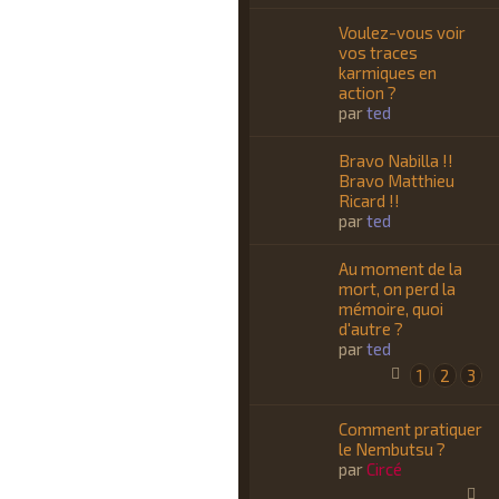
Voulez-vous voir
vos traces
karmiques en
action ?
par
ted
Bravo Nabilla !!
Bravo Matthieu
Ricard !!
par
ted
Au moment de la
mort, on perd la
mémoire, quoi
d'autre ?
par
ted
1
2
3
Comment pratiquer
le Nembutsu ?
par
Circé