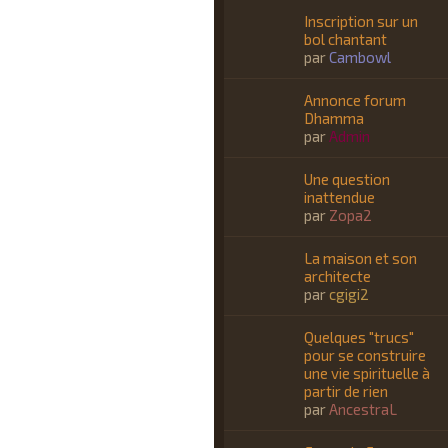
Inscription sur un
bol chantant
par
Cambowl
Annonce forum
Dhamma
par
Admin
Une question
inattendue
par
Zopa2
La maison et son
architecte
par
cgigi2
Quelques "trucs"
pour se construire
une vie spirituelle à
partir de rien
par
AncestraL