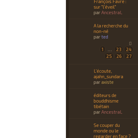
François Favre :
sur "l'éveil"
par
AncestraL
A la recherche du
non-né
par
ted
1
23
24
…
25
26
27
L'écoute,
ajahn_sundara
par
axiste
éditeurs de
bouddhisme
tibétain
par
AncestraL
Se couper du
monde ou le
regarder en face ?