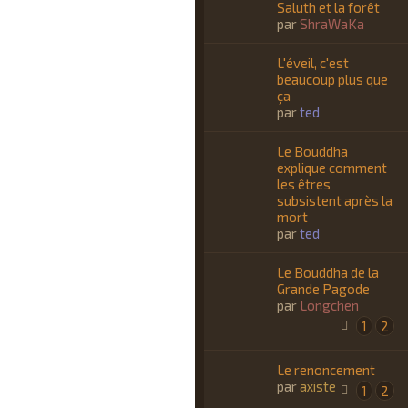
Saluth et la forêt
par
ShraWaKa
L'éveil, c'est
beaucoup plus que
ça
par
ted
Le Bouddha
explique comment
les êtres
subsistent après la
mort
par
ted
Le Bouddha de la
Grande Pagode
par
Longchen
1
2
Le renoncement
par
axiste
1
2