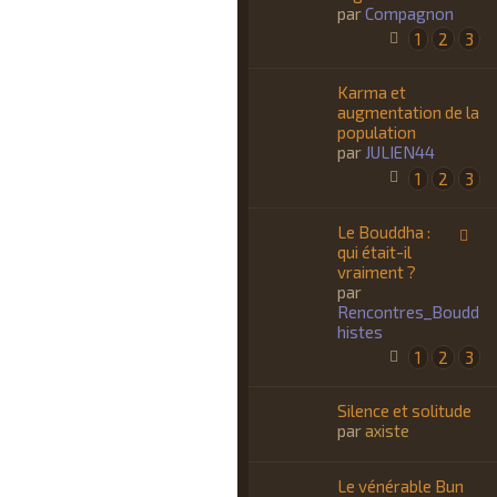
par
Compagnon
1
2
3
Karma et
augmentation de la
population
par
JULIEN44
1
2
3
Le Bouddha :
qui était-il
vraiment ?
par
Rencontres_Boudd
histes
1
2
3
Silence et solitude
par
axiste
Le vénérable Bun