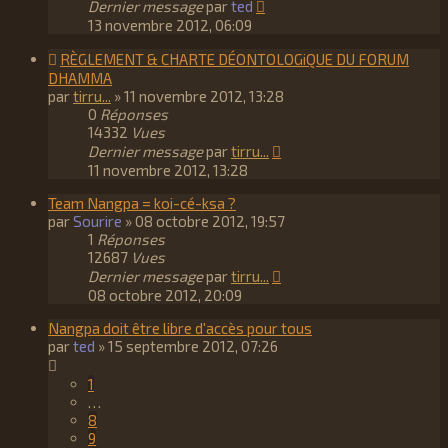
Dernier message
par
ted
13 novembre 2012, 06:09
RÈGLEMENT & CHARTE DÉONTOLOGiQUE DU FORUM
DHAMMA
par
tirru...
»
11 novembre 2012, 13:28
0
Réponses
14332
Vues
Dernier message
par
tirru...
11 novembre 2012, 13:28
Team Nangpa = koi-cé-ksa ?
par
Sourire
»
08 octobre 2012, 19:57
1
Réponses
12687
Vues
Dernier message
par
tirru...
08 octobre 2012, 20:09
Nangpa doit être libre d'accès pour tous
par
ted
»
15 septembre 2012, 07:26
1
…
8
9