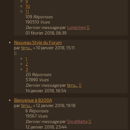
9
10
11
109
Réponses
190510
Vues
Dernier message
par
Longchen
01 février 2018, 06:39
Nouveau Style du Forum
par
tirru...
»
10 janvier 2018, 15:11
1
2
3
20
Réponses
57890
Vues
Dernier message
par
tirru...
14 janvier 2018, 18:54
Bienvenue à B2ODA
par
tirru...
»
12 janvier 2018, 19:18
6
Réponses
19567
Vues
Dernier message
par
ShraWaKa
12 janvier 2018, 23:44