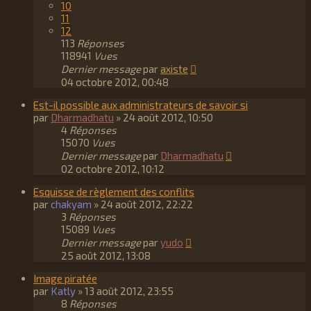
10
11
12
113
Réponses
118941
Vues
Dernier message
par
axiste
04 octobre 2012, 00:48
Est-il possible aux administrateurs de savoir si
par
Dharmadhatu
»
24 août 2012, 10:50
4
Réponses
15070
Vues
Dernier message
par
Dharmadhatu
02 octobre 2012, 10:12
Esquisse de règlement des conflits
par
chakyam
»
24 août 2012, 22:22
3
Réponses
15089
Vues
Dernier message
par
yudo
25 août 2012, 13:08
Image piratée
par
Katly
»
13 août 2012, 23:55
8
Réponses