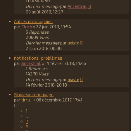
112434
Vues
Dernier message
par
AncestraL
09 août 2018, 12:27
Autres philosophies
par
Floch
»
22 juin 2018, 19:54
6
Réponses
20609
Vues
Dernier message
par
axiste
23 juin 2018, 00:00
notifications : problèmes
par
AncestraL
»
14 février 2018, 14:46
1
Réponses
14278
Vues
Dernier message
par
axiste
14 février 2018, 20:18
Nouveau rubriquage
par
tirru...
»
06 décembre 2017, 17:41
1
…
7
8