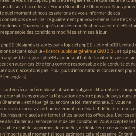
ntes. Si vous n’acceptez pas d’être légalement responsable de tout
e pas utiliser et accéder à « Forum Bouddhiste Dhamma ». Nous pouv
rte quel moment et nous essaierons de vous informer de ces
 conseillons de vérifier régulièrement par vous-même. En effet, si 
 Bouddhiste Dhamma » après que des modifications aient été effectu
responsable des conditions modifiées et mises à jour.
hpBB (désignés ci-après par « logiciel phpBB » et « phpBB Limited »
ssions déclaré sous la «
licence publique générale GNU 2.0
» et qui peu
n anglais). Le logiciel phpBB a pour seul but de faciliter les discussi
 peut en aucun cas être tenu comme responsable de la conduite et du
ue nous n’acceptons pas. Pour plus d’informations concernant phpB
BB
(en anglais).
 contenu à caractère abusif, obscène, vulgaire, diffamatoire, choqua
i pourrait transgresser la législation de votre pays, du pays dans l
 Dhamma » est hébergé ou encore la loi internationale. Si vous ne
vous vous exposez à un bannissement immédiat et définitif et nous 
 fournisseur d’accès à internet et les autorités officielles. L’adresse 
 afin d’aider au renforcement de ces conditions. Vous acceptez le f
it le droit de supprimer, de modifier, de déplacer ou de verrouiller
à n’importe quel moment si nous estimons cela nécessaire. En tant