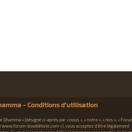
amma - Conditions d’utilisation
 Dhamma » (désigné ci-après par « nous », « notre », « nos », « Foru
//www.forum-bouddhiste.com »), vous acceptez d’être légalement