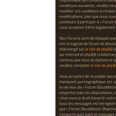
responsable des conditions suiva
conditions suivantes, veuillez n
modifier ces conditions à n’impo
modifications, bien que nous vous
continuez à participer à « Forum
vous acceptez d’être légalement 
Nos forums sont développés par p
est un logiciel de forum de discu
téléchargé sur
le site de phpBB
(e
sur internet et phpBB Limited ne
contenu que nous acceptons et q
veuillez consulter
le site de php
Vous acceptez de ne publier aucun
menaçant, pornographique, etc. qu
le serveur de « Forum Bouddhiste
respectez pas ces dispositions, 
réservons le droit d’avertir votre
tous les messages est enregistrée
que « Forum Bouddhiste Dhamma » a
n’importe quel sujet et message 