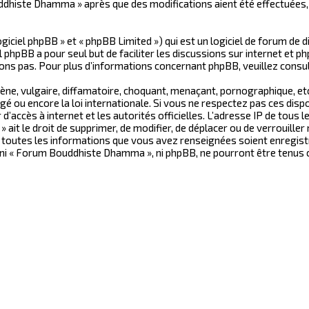
uddhiste Dhamma » après que des modifications aient été effectuées
ciel phpBB » et « phpBB Limited ») qui est un logiciel de forum de d
iel phpBB a pour seul but de faciliter les discussions sur internet e
ons pas. Pour plus d’informations concernant phpBB, veuillez consu
ne, vulgaire, diffamatoire, choquant, menaçant, pornographique, etc.
 ou encore la loi internationale. Si vous ne respectez pas ces dis
r d’accès à internet et les autorités officielles. L’adresse IP de tou
ait le droit de supprimer, de modifier, de déplacer ou de verrouille
ue toutes les informations que vous avez renseignées soient enregis
, ni « Forum Bouddhiste Dhamma », ni phpBB, ne pourront être tenus