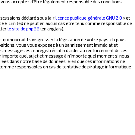
, vous acceptez d’être légalement responsable des conditions
iscussions déclaré sous la «
licence publique générale GNU 2.0
» et
t phpBB Limited ne peut en aucun cas être tenu comme responsable de
lter
le site de phpBB
(en anglais).
 qui pourrait transgresser la législation de votre pays, du pays
positions, vous vous exposez à un bannissement immédiat et
s les messages est enregistrée afin d’aider au renforcement de ces
r n’importe quel sujet et message à n’importe quel moment si nous
trées dans notre base de données. Bien que ces informations ne
 comme responsables en cas de tentative de piratage informatique