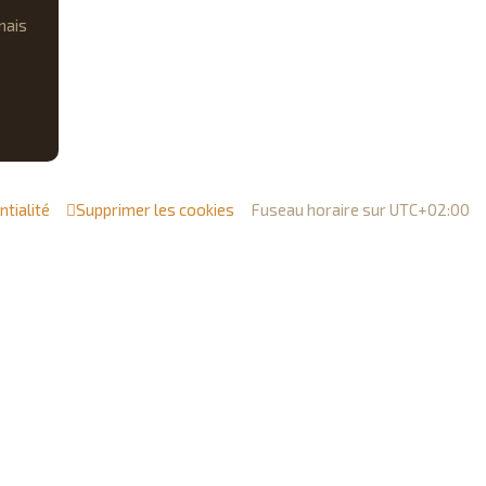
c
mais
h
e
r
ntialité
Supprimer les cookies
Fuseau horaire sur
UTC+02:00