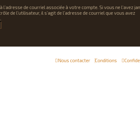
 l’adresse de courriel associée à votre compte. Si vous ne l’avez ja
ôle de l’utilisateur, il s’agit de l’adresse de courriel que vous avez
.
Nous contacter
Conditions
Confide