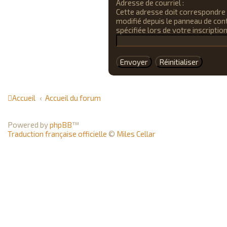
Adresse de courriel :
Cette adresse doit correspondre à
modifié depuis le panneau de contr
spécifiée lors de votre inscription
Accueil
Accueil du forum
Powered by
phpBB
™
Traduction française officielle
©
Miles Cellar