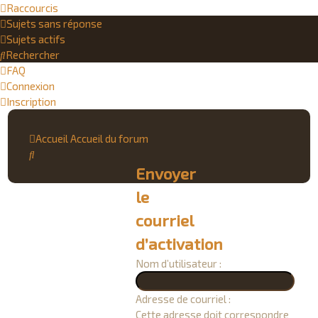
Raccourcis
Sujets sans réponse
Sujets actifs
Rechercher
FAQ
Connexion
Inscription
Accueil
Accueil du forum
Rechercher
Envoyer
le
courriel
d’activation
Nom d’utilisateur :
Adresse de courriel :
Cette adresse doit correspondre