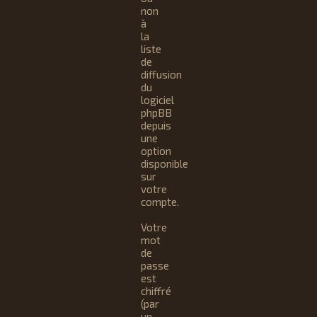
non
à
la
liste
de
diffusion
du
logiciel
phpBB
depuis
une
option
disponible
sur
votre
compte.
Votre
mot
de
passe
est
chiffré
(par
un