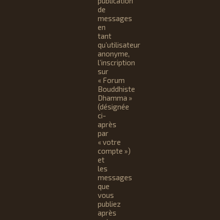
publication
de
messages
en
tant
qu’utilisateur
anonyme,
l’inscription
sur
« Forum
Bouddhiste
Dhamma »
(désignée
ci-
après
par
« votre
compte »)
et
les
messages
que
vous
publiez
après