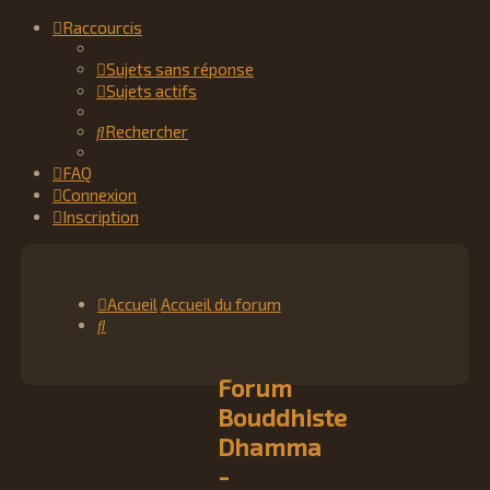
Raccourcis
Sujets sans réponse
Sujets actifs
Rechercher
FAQ
Connexion
Inscription
Accueil
Accueil du forum
Rechercher
Forum
Bouddhiste
Dhamma
-