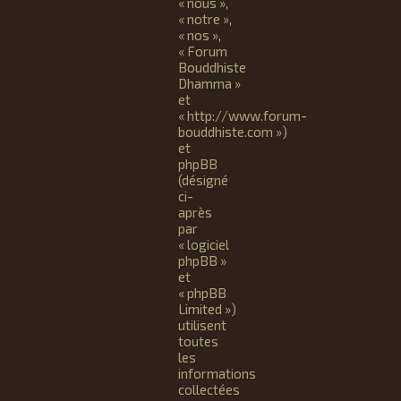
« nous »,
« notre »,
« nos »,
« Forum
Bouddhiste
Dhamma »
et
« http://www.forum-
bouddhiste.com »)
et
phpBB
(désigné
ci-
après
par
« logiciel
phpBB »
et
« phpBB
Limited »)
utilisent
toutes
les
informations
collectées