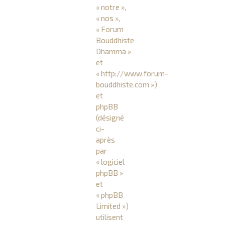
« notre »,
« nos »,
« Forum
Bouddhiste
Dhamma »
et
« http://www.forum-
bouddhiste.com »)
et
phpBB
(désigné
ci-
après
par
« logiciel
phpBB »
et
« phpBB
Limited »)
utilisent