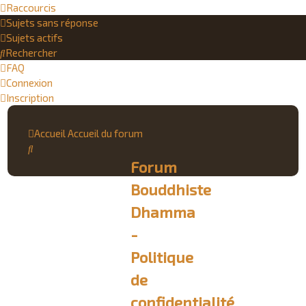
Raccourcis
Sujets sans réponse
Sujets actifs
Rechercher
FAQ
Connexion
Inscription
Accueil
Accueil du forum
Rechercher
Forum
Bouddhiste
Dhamma
-
Politique
de
confidentialité