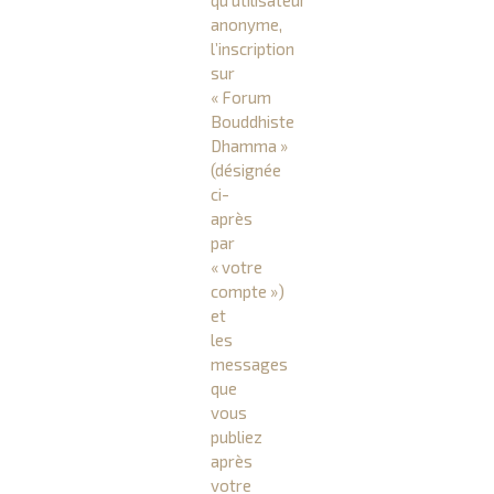
qu’utilisateur
anonyme,
l’inscription
sur
« Forum
Bouddhiste
Dhamma »
(désignée
ci-
après
par
« votre
compte »)
et
les
messages
que
vous
publiez
après
votre