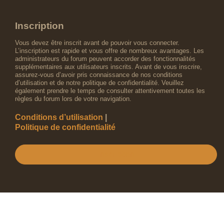
Inscription
Vous devez être inscrit avant de pouvoir vous connecter.
L’inscription est rapide et vous offre de nombreux avantages. Les
administrateurs du forum peuvent accorder des fonctionnalités
supplémentaires aux utilisateurs inscrits. Avant de vous inscrire,
assurez-vous d’avoir pris connaissance de nos conditions
d’utilisation et de notre politique de confidentialité. Veuillez
également prendre le temps de consulter attentivement toutes les
règles du forum lors de votre navigation.
Conditions d’utilisation
|
Politique de confidentialité
Inscription