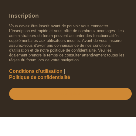
Inscription
Vous devez être inscrit avant de pouvoir vous connecter.
L’inscription est rapide et vous offre de nombreux avantages. Les
administrateurs du forum peuvent accorder des fonctionnalités
supplémentaires aux utilisateurs inscrits. Avant de vous inscrire,
assurez-vous d’avoir pris connaissance de nos conditions
d’utilisation et de notre politique de confidentialité. Veuillez
également prendre le temps de consulter attentivement toutes les
règles du forum lors de votre navigation.
Conditions d’utilisation
|
Politique de confidentialité
Inscription