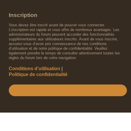
Inscription
Vous devez être inscrit avant de pouvoir vous connecter.
L’inscription est rapide et vous offre de nombreux avantages. Les
administrateurs du forum peuvent accorder des fonctionnalités
supplémentaires aux utilisateurs inscrits. Avant de vous inscrire,
assurez-vous d’avoir pris connaissance de nos conditions
d’utilisation et de notre politique de confidentialité. Veuillez
également prendre le temps de consulter attentivement toutes les
règles du forum lors de votre navigation.
Conditions d’utilisation
|
Politique de confidentialité
Inscription