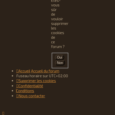
Êtes-
vous
sûr
de
vouloir
supprimer
les
cookies
de
ce
forum ?
Accueil
Accueil du forum
Fuseau horaire sur
UTC+02:00
Supprimer les cookies
Confidentialité
Conditions
Nous contacter