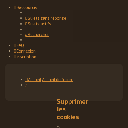
Raccourcis
Sujets sans réponse
Sujets actifs
Rechercher
FAQ
Connexion
Inscription
Accueil
Accueil du forum
Rechercher
Supprimer
les
cookies