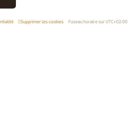
c
h
e
ntialité
Supprimer les cookies
Fuseau horaire sur
UTC+02:00
r