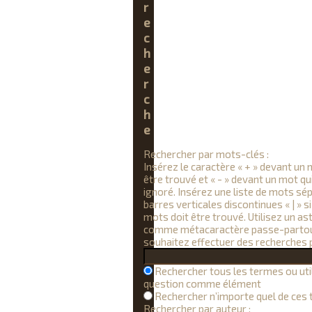
r
e
c
h
e
r
c
h
e
Rechercher par mots-clés :
Insérez le caractère « + » devant un 
être trouvé et « - » devant un mot qui
ignoré. Insérez une liste de mots sé
barres verticales discontinues « | » s
mots doit être trouvé. Utilisez un ast
comme métacaractère passe-partou
souhaitez effectuer des recherches p
Rechercher tous les termes ou uti
question comme élément
Rechercher n’importe quel de ces
Rechercher par auteur :