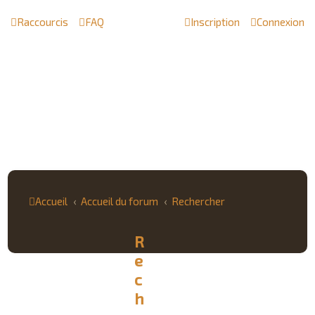
Raccourcis
FAQ
Inscription
Connexion
Accueil
Accueil du forum
Rechercher
R
e
c
h