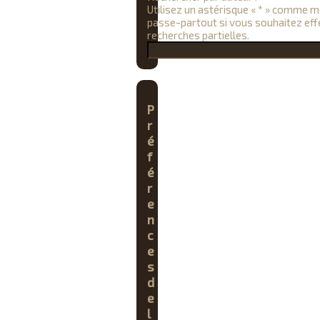
Utilisez un astérisque « * » comme 
passe-partout si vous souhaitez eff
recherches partielles.
P
r
é
f
é
r
e
n
c
e
s
d
e
l