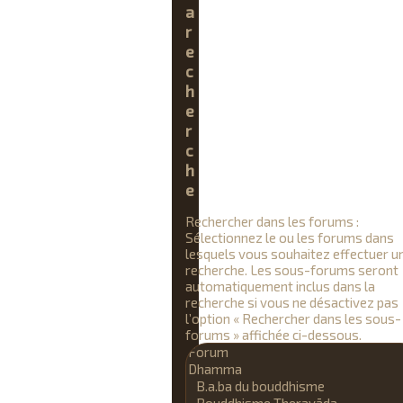
a
r
e
c
h
e
r
c
h
e
Rechercher dans les forums :
Sélectionnez le ou les forums dans
lesquels vous souhaitez effectuer u
recherche. Les sous-forums seront
automatiquement inclus dans la
recherche si vous ne désactivez pas
l’option « Rechercher dans les sous-
forums » affichée ci-dessous.