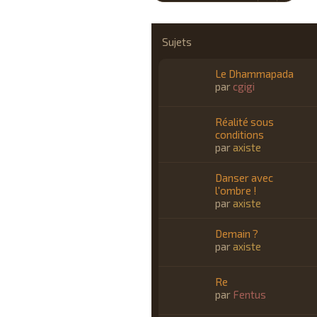
Sujets
Le Dhammapada
par
cgigi
Réalité sous
conditions
par
axiste
Danser avec
l'ombre !
par
axiste
Demain ?
par
axiste
Re
par
Fentus