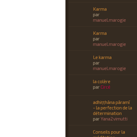
Karma
par
manuel.marogie
Karma
par
manuel.marogie
Le karma
par
manuel.marogie
la colère
par
Circé
adhiṭṭhāna pāramī
- la perfection de la
détermination
par
Yana2vimutti
Conseils pour la