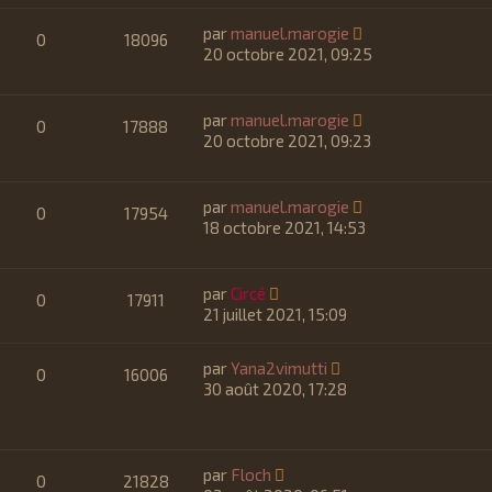
par
manuel.marogie
0
18096
20 octobre 2021, 09:25
par
manuel.marogie
0
17888
20 octobre 2021, 09:23
par
manuel.marogie
0
17954
18 octobre 2021, 14:53
par
Circé
0
17911
21 juillet 2021, 15:09
par
Yana2vimutti
0
16006
30 août 2020, 17:28
par
Floch
0
21828