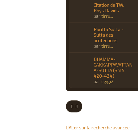
Citation de TW.
Rhys Davids
par
tirru...
Paritta Sutta -
Sutta des
protections
par
tirru...
DHAMMA-
CAKKAPPAVATTAN
A-SUTTA (SN 5.
420-424)
par
cgigi2
Aller sur la recherche avancée