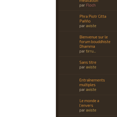
méditation
par
Floch
Phra Piotr Citta
Pañño
par
axiste
Bienvenue sur le
forum bouddhiste
Dhamma
par
tirru...
Sans titre
par
axiste
Entraînements
multiples
par
axiste
Le monde a
l’envers
par
axiste