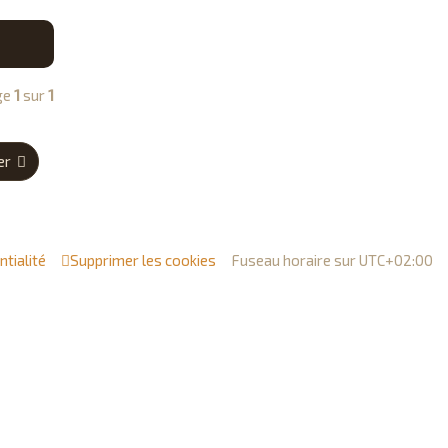
h
e
r
age
1
sur
1
er
ntialité
Supprimer les cookies
Fuseau horaire sur
UTC+02:00