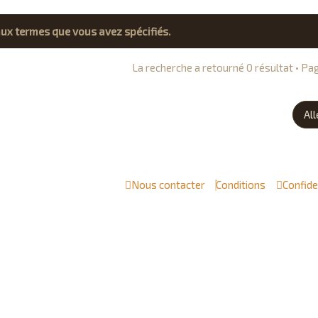
ux termes que vous avez spécifiés.
La recherche a retourné 0 résultat • P
All
Nous contacter
Conditions
Confide