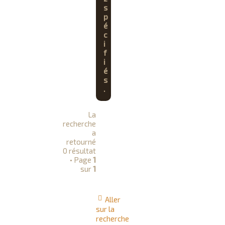
s
p
é
c
i
f
i
é
s
.
La
recherche
a
retourné
0 résultat
• Page
1
sur
1
Aller
sur la
recherche