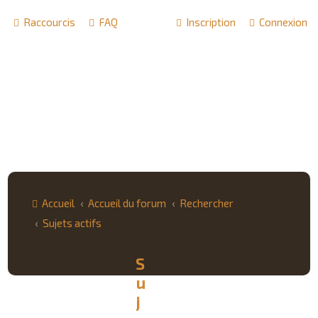
Raccourcis
FAQ
Inscription
Connexion
Accueil
Accueil du forum
Rechercher
Sujets actifs
S
u
j