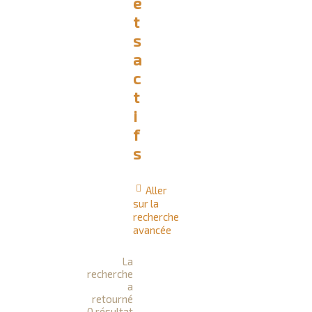
e
t
s
a
c
t
i
f
s
Aller
sur la
recherche
avancée
La
recherche
a
retourné
0 résultat