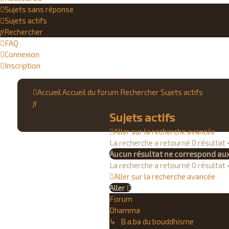
Sujets sans réponse
Sujets actifs
Rechercher
FAQ
Connexion
Inscription
Accueil
Accueil du forum
Rechercher
Sujets actifs
Rechercher
Sujets actifs
Aller sur la recherche avancée
La recherche a retourné 0 résultat
Aucun résultat ne correspond aux
La recherche a retourné 0 résultat
Aller sur la recherche avancée
Aller
Forum
Dhamma
↳ B.a.ba du bouddhisme