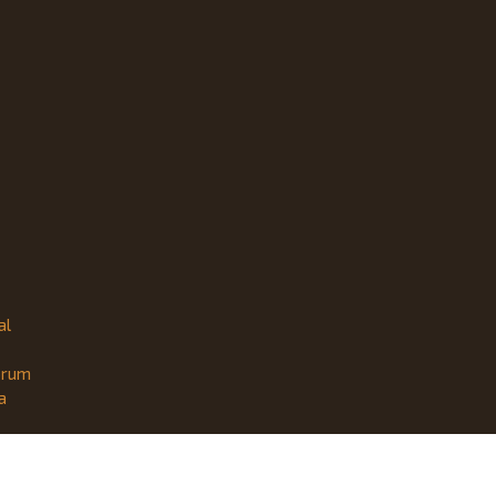
al
orum
a