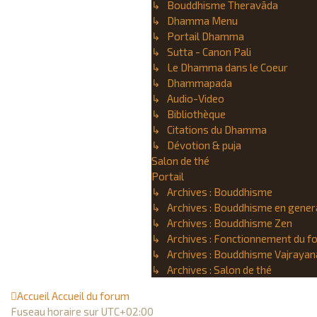
↳ Bouddhisme Theravāda
↳ Dhamma Menu
↳ Portail Dhamma
↳ Sutta - Canon Pali
↳ Le Dhamma dans le Coeur
↳ Dhammapada
↳ Audio-Video
↳ Bibliothèque
↳ Citations du Dhamma
↳ Dévotion & puja
Salon de thé
Portail
↳ Archives : Bouddhisme
↳ Archives : Bouddhisme en gener
↳ Archives : Bouddhisme Zen
↳ Archives : Fonctionnement du f
↳ Archives : Bouddhisme Vajrayan
↳ Archives : Salon de thé
Accueil
Accueil du forum
Fuseau horaire sur
UTC+02:00