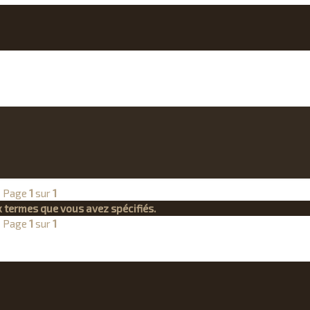
 • Page
1
sur
1
 termes que vous avez spécifiés.
 • Page
1
sur
1