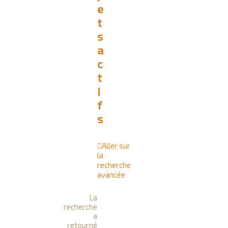
e
r
t
c
s
h
a
e
c
r
t
i
f
s
Aller sur
la
recherche
avancée
La
recherche
a
retourné