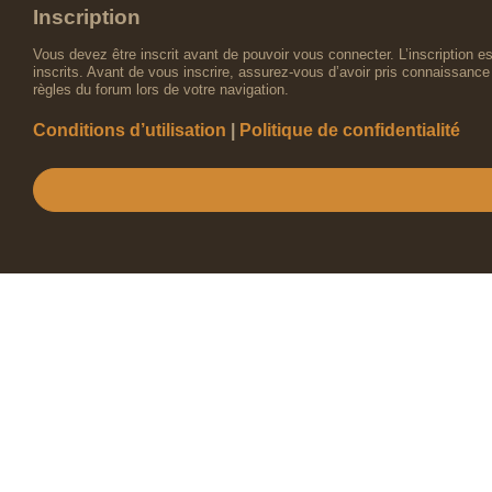
Inscription
Vous devez être inscrit avant de pouvoir vous connecter. L’inscription 
inscrits. Avant de vous inscrire, assurez-vous d’avoir pris connaissance 
règles du forum lors de votre navigation.
Conditions d’utilisation
|
Politique de confidentialité