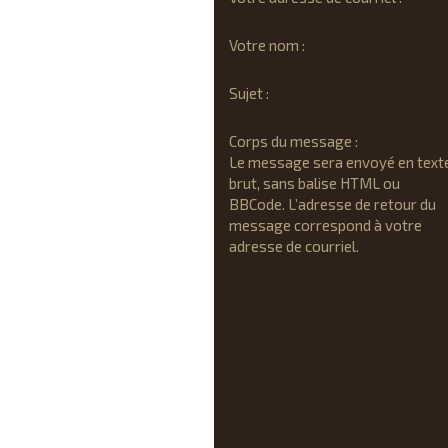
Votre nom :
Sujet :
Corps du message :
Le message sera envoyé en text
brut, sans balise HTML ou
BBCode. L’adresse de retour du
message correspond à votre
adresse de courriel.