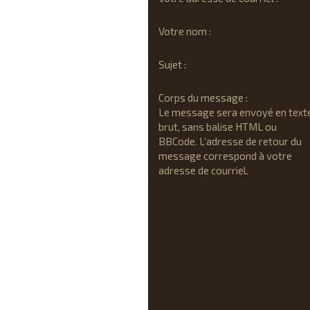
Votre nom :
Sujet :
Corps du message :
Le message sera envoyé en text
brut, sans balise HTML ou
BBCode. L’adresse de retour du
message correspond à votre
adresse de courriel.