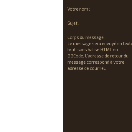
Votre nom :
Sujet :
Corps du message :
Le message sera envoyé en text
brut, sans balise HTML ou
BBCode. L’adresse de retour du
message correspond à votre
adresse de courriel.