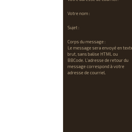
Votre nom :
Sujet :
Corps du message :
Le message sera envoyé en text
brut, sans balise HTML ou
BBCode. L’adresse de retour du
message correspond à votre
adresse de courriel.