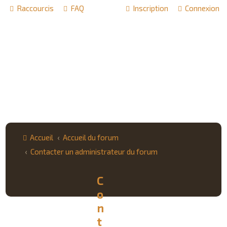
Raccourcis
FAQ
Inscription
Connexion
Accueil
Accueil du forum
Contacter un administrateur du forum
C
o
n
t