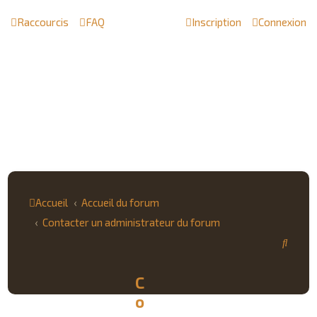
Raccourcis
FAQ
Inscription
Connexion
Accueil
Accueil du forum
Contacter un administrateur du forum
R
e
C
c
o
h