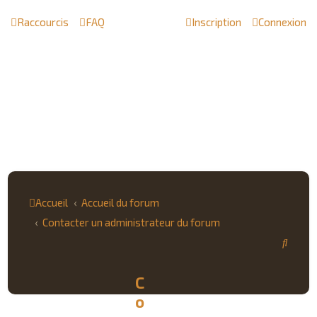
Raccourcis
FAQ
Inscription
Connexion
Accueil
Accueil du forum
Contacter un administrateur du forum
R
e
C
c
o
h