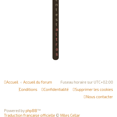
n
t
e
s
t
a
l
t
r
o
s
Accueil
Accueil du forum
Fuseau horaire sur
UTC+02:00
Conditions
Confidentialité
Supprimer les cookies
Nous contacter
Powered by
phpBB
™
Traduction française officielle
©
Miles Cellar