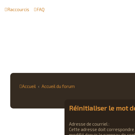
Raccourcis
FAQ
Accueil
Accueil du forum
Réinitialiser le mot 
Adresse de courriel :
Cette adresse doit correspondre à
modifié depuis le panneau de contr