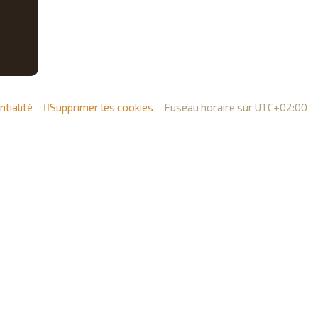
c
h
e
r
ntialité
Supprimer les cookies
Fuseau horaire sur
UTC+02:00