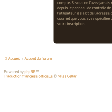
compte. Si vous ne l’avez jamais 
depuis le panneau de contrôle de
l’utilisateur, il s’agit de l’adresse 
courriel que vous avez spécifiée 
votre inscription.
Accueil
Accueil du forum
Powered by
phpBB
™
Traduction française officielle
©
Miles Cellar