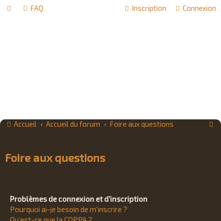
FAQ
Inscription
Connexion
R
Accueil
Accueil du forum
Foire aux questions
e
c
Foire aux questions
h
e
r
Problèmes de connexion et d’inscription
c
Pourquoi ai-je besoin de m’inscrire ?
Qu’est-ce que la COPPA ?
h